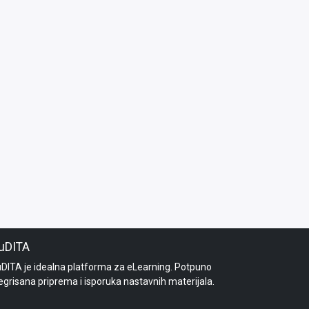
uDITA
uDITA je idealna platforma za eLearning. Potpuno
egrisana priprema i isporuka nastavnih materijala.