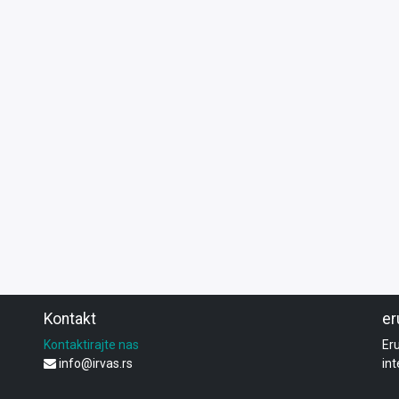
Kontakt
er
Kontaktirajte nas
Er
info@irvas.rs
int