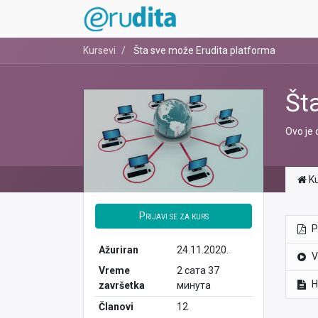
Kursevi
Šta sve može Erudita platforma
Št
Ovo je 
Ku
Prijavi se za kurs
P
Ažuriran
24.11.2020.
V
Vreme
2 сата 37
H
završetka
минута
Članovi
12