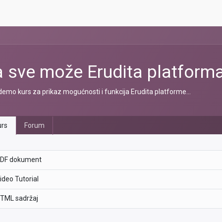
a sve može Erudita platform
demo kurs za prikaz mogućnosti i funkcija Erudita platforme...
rs
Forum
DF dokument
ideo Tutorial
TML sadržaj